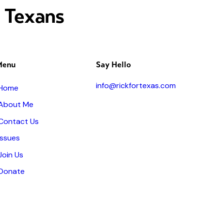
r Texans
Menu
Say Hello
info@rickfortexas.com
Home
About Me
Contact Us
Issues
Join Us
Donate