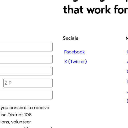
that work fo
Socials
Facebook
X (Twitter)
 you consent to receive
se District 106.
ions, volunteer